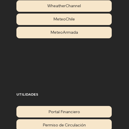
WheatherChannel
MeteoChile
MeteoArmada
UTILIDADES
Portal Financiero
Permiso de Circulación