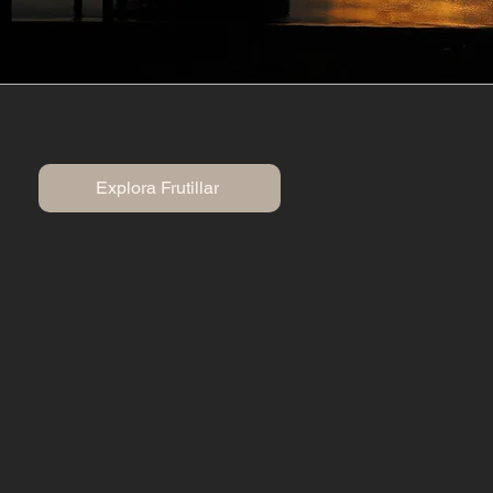
ALEMANA del lago
Llanquihue
Explora Frutillar