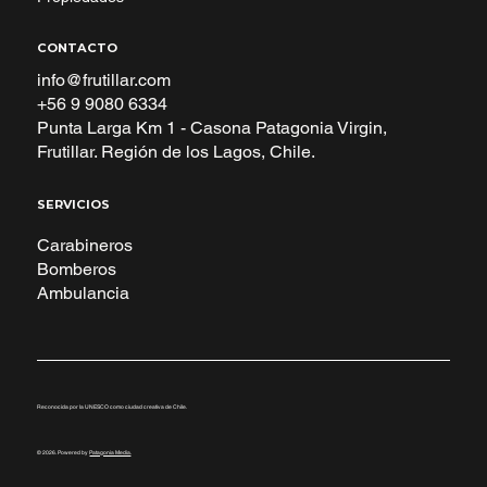
CONTACTO
info@frutillar.com
+56 9 9080 6334
Punta Larga Km 1 - Casona Patagonia Virgin,
Frutillar. Región de los Lagos, Chile.
SERVICIOS
Carabineros
Bomberos
Ambulancia
Reconocida por la UNESCO como ciudad creativa de Chile.
© 2026. Powered by
Patagonia Media
.